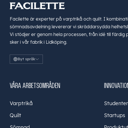
Facilette är experter på varptrikå och quilt. I kombina
sömnadsavdelning levererar vi skräddarsydda helhetslö
Vi stödjer er genom hela processen, från idé till färdig 
sker i vår fabrik i Lidköping.
Byt språk
VÅRA ARBETSOMRÅDEN
INNOVATIO
Varptrikå
Studenter
Quilt
Startups
Sömnad
Produktut