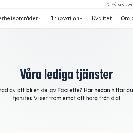
Våra öppet
ps
in Sweden
Arbetsområden
Innovation
Kvalitet
Om 
h produktion för nystartade bolag som vill
uktion sker i vår fabrik i Lidköping — inget
a i Sverige.
t.
Sömnad
r
1
yger
Sömnad i Sverige — från
tjänster och information om att jobba hos
l
prototyp till serieproduktion.
Våra lediga tjänster
er & Solskydd
ion av gardiner och solskydd i industriell
rad av att bli en del av Facilette? Här nedan hittar d
tjänster. Vi ser fram emot att höra från dig!