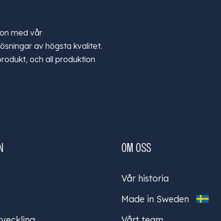
tion med vår
sningar av högsta kvalitet.
produkt, och all produktion
N
OM OSS
Vår historia
Made in Sweden
veckling
Vårt team