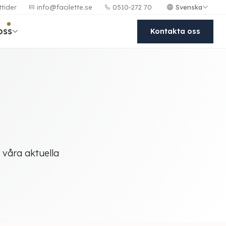
Svenska
tider
info@facilette.se
0510-272 70
oss
Kontakta oss
u våra aktuella