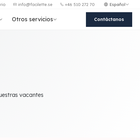
Español
rio
info@facilette.se
+46 510 272 70
Otros servicios
Contáctanos
nuestras vacantes