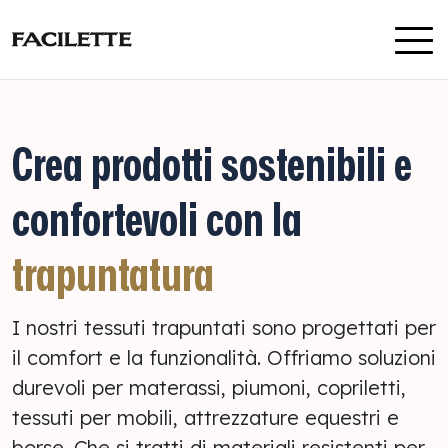
Vai al contenuto
Crea prodotti sostenibili e
confortevoli con la
trapuntatura
I nostri tessuti trapuntati sono progettati per
il comfort e la funzionalità. Offriamo soluzioni
durevoli per materassi, piumoni, copriletti,
tessuti per mobili, attrezzature equestri e
borse. Che si tratti di materiali resistenti per