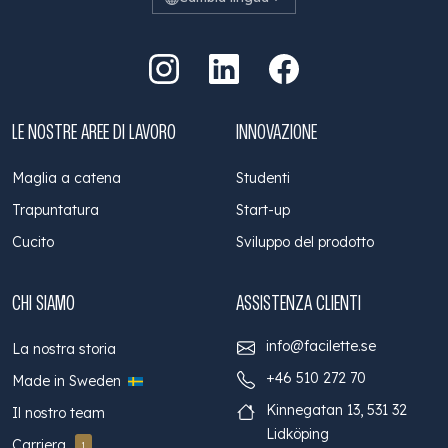
Vai a Instagram
Vai a LinkedIn
Vai a Facebook
LE NOSTRE AREE DI LAVORO
INNOVAZIONE
Maglia a catena
Studenti
Trapuntatura
Start-up
Cucito
Sviluppo del prodotto
CHI SIAMO
ASSISTENZA CLIENTI
info@facilette.se
La nostra storia
+46 510 272 70
Made in Sweden
Kinnegatan 13, 531 32
Il nostro team
Lidköping
Carriera
1