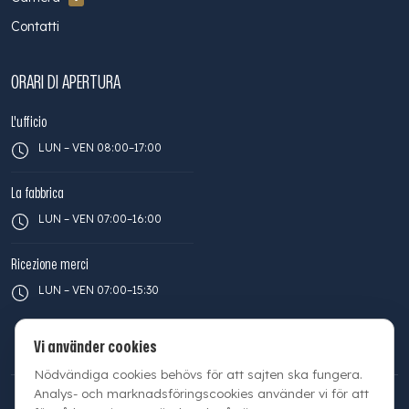
Contatti
ORARI DI APERTURA
L'ufficio
LUN – VEN 08:00–17:00
La fabbrica
LUN – VEN 07:00–16:00
Ricezione merci
LUN – VEN 07:00–15:30
Vi använder cookies
Nödvändiga cookies behövs för att sajten ska fungera.
Analys- och marknadsföringscookies använder vi för att
© 2026 Facilette AB | Org.nr 556316-2014 |
Informativa sulla