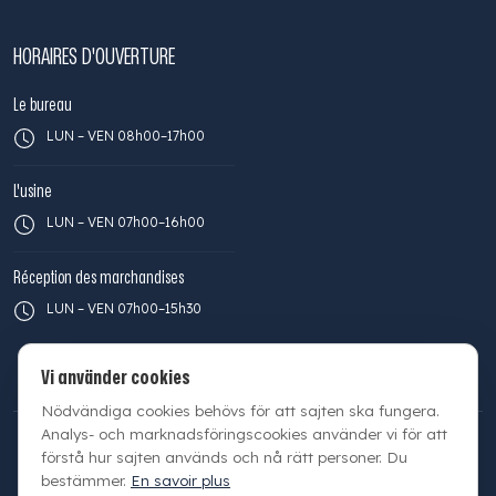
HORAIRES D'OUVERTURE
Le bureau
LUN – VEN 08h00–17h00
L'usine
LUN – VEN 07h00–16h00
Réception des marchandises
LUN – VEN 07h00–15h30
Vi använder cookies
Nödvändiga cookies behövs för att sajten ska fungera.
Analys- och marknadsföringscookies använder vi för att
© 2026 Facilette AB | Org.nr 556316-2014 |
Politique de
förstå hur sajten används och nå rätt personer. Du
confidentialité
|
Cookie-inställningar
|
Plan du site
bestämmer.
En savoir plus